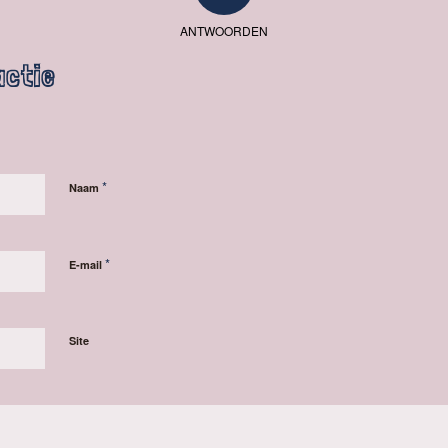
ANTWOORDEN
actie
*
Naam
*
E-mail
Site