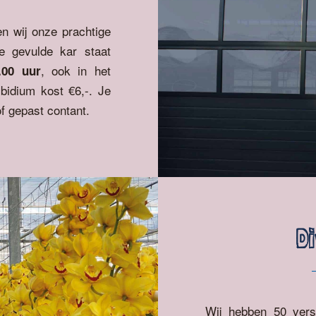
n wij onze prachtige
 gevulde kar staat
, ook in het
.00 uur
idium kost €6,-. Je
of gepast contant.
D
Wij hebben 50 vers