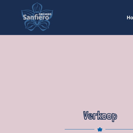
H
Verkoop