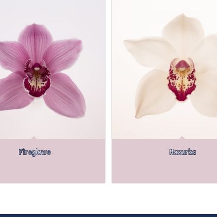
Fireglowe
Mazurka