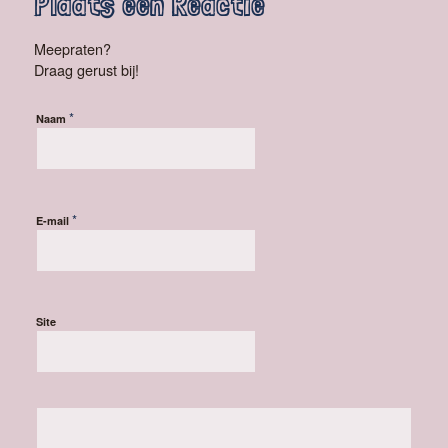
Plaats een Reactie
Meepraten?
Draag gerust bij!
*
Naam
*
E-mail
Site