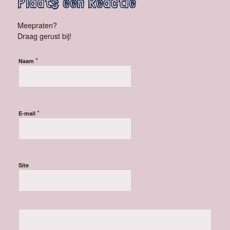
Plaats een Reactie
Meepraten?
Draag gerust bij!
*
Naam
*
E-mail
Site